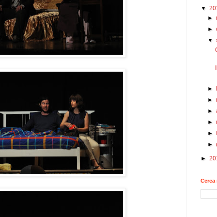
▼
20
►
►
▼
►
►
►
►
►
►
►
20
Cerca 