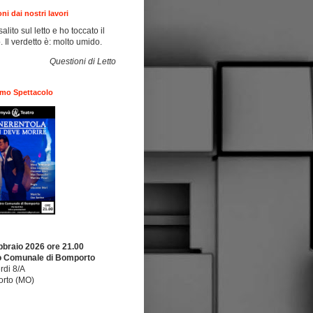
oni dai nostri lavori
alito sul letto e ho toccato il
to. Il verdetto è: molto umido.
Questioni di Letto
imo Spettacolo
bbraio 2026 ore 21.00
o Comunale di Bomporto
rdi 8/A
rto (MO)