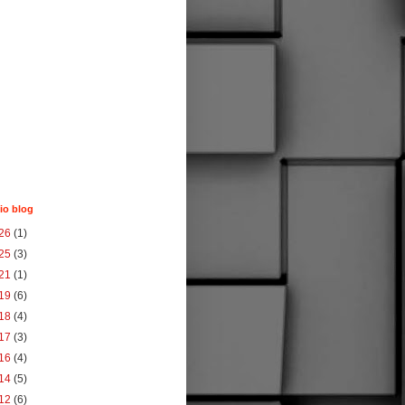
io blog
26
(1)
25
(3)
21
(1)
19
(6)
18
(4)
17
(3)
16
(4)
14
(5)
12
(6)