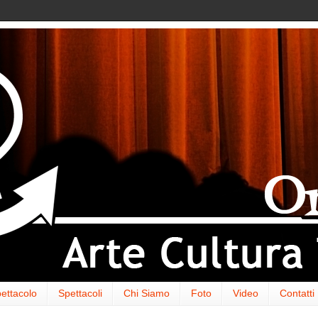
ettacolo
Spettacoli
Chi Siamo
Foto
Video
Contatti