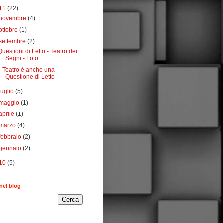
11
(22)
novembre
(4)
ottobre
(1)
settembre
(2)
Questioni di Letto - Teatro dei
Segni - Foto
Il Teatro è anche una
Questione di Letto
luglio
(5)
maggio
(1)
aprile
(1)
marzo
(4)
febbraio
(2)
gennaio
(2)
10
(5)
nel blog