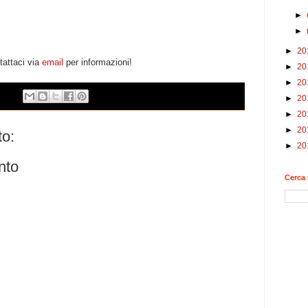
►
►
►
20
tattaci via
email
per informazioni!
►
20
►
20
►
20
►
20
►
20
o:
►
20
nto
Cerca 