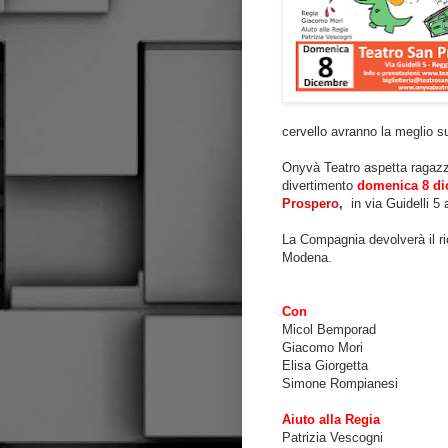
cervello avranno la meglio 
Onyvà Teatro aspetta ragazzi 
divertimento
domenica 8 di
Prospero
,
in via Guidelli 5
La Compagnia devolverà il ric
Modena.
Con
Micol Bemporad
Giacomo Mori
Elisa Giorgetta
Simone Rompianesi
Aiuto alla Regia
Patrizia Vescogni