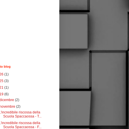
io blog
26
(1)
25
(3)
21
(1)
19
(6)
dicembre
(2)
novembre
(2)
L'incredibile riscossa della
Scuola Spaccaossa - T...
L'incredibile riscossa della
Scuola Spaccaossa - F...