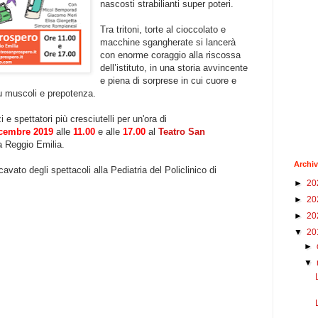
nascosti strabilianti super poteri.
T
ra tritoni, torte al cioccolato e
macchine sgangherate si lancerà
con enorme coraggio alla riscossa
dell’istituto, in una storia avvincente
e piena di sorprese in cui cuore e
su muscoli e prepotenza.
e spettatori più cresciutelli per un'ora di
cembre 2019
alle
11.00
e alle
17.00
al
Teatro San
 a Reggio Emilia.
Archiv
avato degli spettacoli alla Pediatria del Policlinico di
►
20
►
20
►
20
▼
20
►
▼