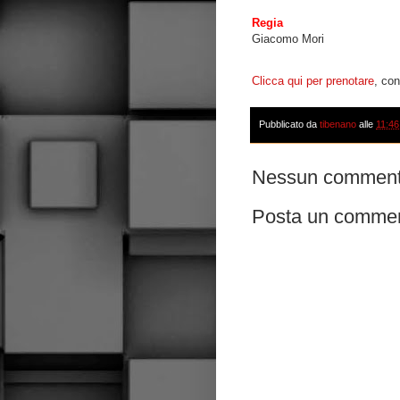
Regia
Giacomo Mori
Clicca qui per prenotare
, con
Pubblicato da
tibenano
alle
11:46
Nessun comment
Posta un comme