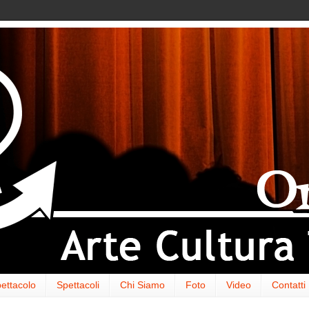
ettacolo
Spettacoli
Chi Siamo
Foto
Video
Contatti