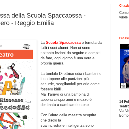
Citazi
Come p
cossa della Scuola Spaccaossa -
vuole 
ero - Reggio Emilia
Pross
La
Scuola Spaccaossa
è temuta da
tutti i suoi alunni. Non ci sono
soltanto lezioni da seguire e compiti
da fare, ogni giorno è una vera e
propria guerra.
La terribile Direttrice odia i bambini e
li sottopone all
e punizioni più
assurde, scagliandoli per aria come
fossero birilli.
Ma l’arrivo di una bambina di
appena cinque anni e mezzo è
14 Fe
destinato a cambiare le cose.
Teatr
Via Ve
Con l’aiuto della maestra scoprirà
Bompo
che dietro la
sua incredibile intelligenza sono