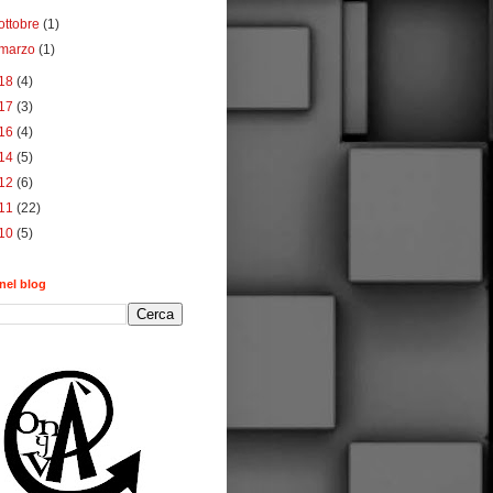
ottobre
(1)
marzo
(1)
18
(4)
17
(3)
16
(4)
14
(5)
12
(6)
11
(22)
10
(5)
nel blog