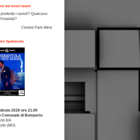
oni dai nostri lavori
referite i ravioli? Qualcuno
l'insalata?
Central Park West
imo Spettacolo
bbraio 2026 ore 21.00
o Comunale di Bomporto
rdi 8/A
rto (MO)